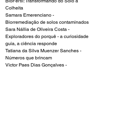
BioFertil: Transformando do Solo à 
Colheita
Samara Emerenciano - 
Biorremediação de solos contaminados
Sara Nállia de Oliveira Costa - 
Exploradores do porquê - a curiosidade 
guia, a ciência responde
Tatiana da Silva Muenzer Sanches - 
Números que brincam
Victor Paes Dias Gonçalves - 
Sustentavel 3D
William Bolzoni Rodrigues - Eparalela
Wilyan de Souza Ludolf - Maiim
Yasmin Victória - Esponjas naturais 
Ideia
Outras matérias