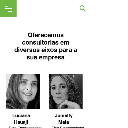
Oferecemos
consultorias em
diversos eixos para a
sua empresa
Luciana
Junielly
Hauaji
Maia
Eixo Empreendedor
Eixo Empreendedor