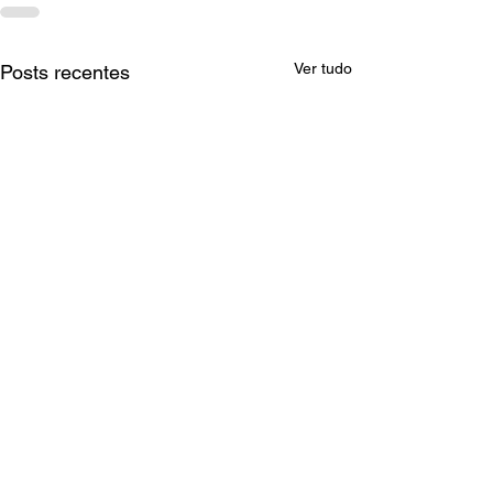
Ver tudo
Posts recentes
CoEFEM evidencia a força da