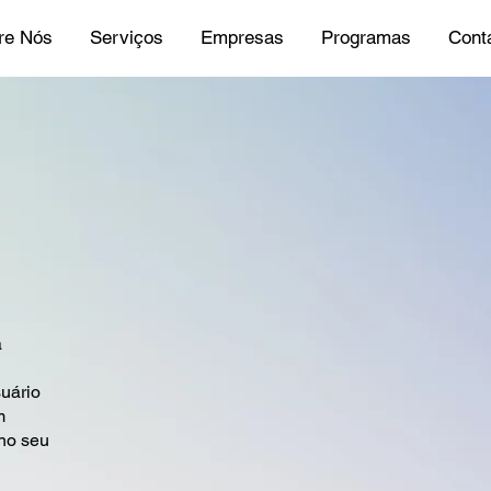
re Nós
Serviços
Empresas
Programas
Cont
a
uário
m
 no seu