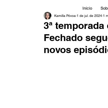
Início
Sob
Kamilla Póvoa
1 de jul. de 2024
1 m
3ª temporada
Fechado segu
novos episód